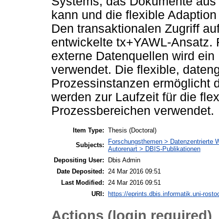
Systems, das Dokumente aus 
kann und die flexible Adaptio
Den transaktionalen Zugriff au
entwickelte tx+YAWL-Ansatz. F
externe Datenquellen wird ei
verwendet. Die flexible, date
Prozessinstanzen ermöglicht 
werden zur Laufzeit für die fl
Prozessbereichen verwendet.
Item Type:
Thesis (Doctoral)
Forschungsthemen > Datenzentrierte 
Subjects:
Autorenart > DBIS-Publikationen
Depositing User:
Dbis Admin
Date Deposited:
24 Mar 2016 09:51
Last Modified:
24 Mar 2016 09:51
URI:
https://eprints.dbis.informatik.uni-rosto
Actions (login required)