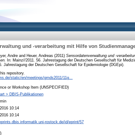
rwaltung und -verarbeitung mit Hilfe von Studienmana
yer, Andre
and
Heuer, Andreas
(2011)
Sensordatenverwaltung und -verarbeitun
en.
In: Mainz//2011. 56. Jahrestagung der Deutschen Gesellschaft für Medizi
6. Jahrestagung der Deutschen Gesellschaft für Epidemiologie (DGEpi).
this repository.
ms.de/static/en/meetings/gmds2011/11g...
ence or Workshop Item (UNSPECIFIED)
art > DBIS-Publikationen
dmin
2016 10:14
2016 10:14
eprints.dbis.informatik.uni-rostock.de/id/eprint/57
)