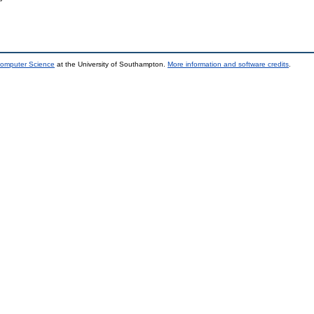
Computer Science
at the University of Southampton.
More information and software credits
.