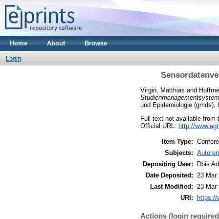
Home
About
Browse
Login
Sensordatenve
Virgin, Matthias
and
Hoffme
Studienmanagementsystem
und Epidemiologie (gmds), 
Full text not available from 
Official URL:
http://www.eg
Item Type:
Confer
Subjects:
Autoren
Depositing User:
Dbis A
Date Deposited:
23 Mar 
Last Modified:
23 Mar 
URI:
https://
Actions (login required