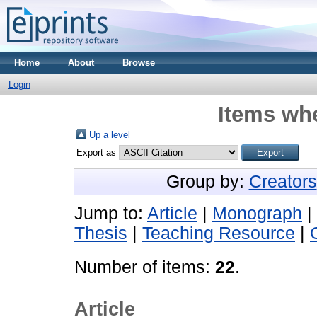
Home
About
Browse
Login
Items whe
Up a level
Export as
Group by:
Creators
Jump to:
Article
|
Monograph
|
Thesis
|
Teaching Resource
|
Number of items:
22
.
Article