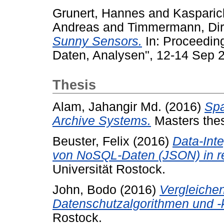
Grunert, Hannes
and
Kasparic
Andreas
and
Timmermann, Di
Sunny Sensors.
In: Proceedin
Daten, Analysen", 12-14 Sep 
Thesis
Alam, Jahangir Md.
(2016)
Spa
Archive Systems.
Masters thes
Beuster, Felix
(2016)
Data-Inte
von NoSQL-Daten (JSON) in re
Universität Rostock.
John, Bodo
(2016)
Vergleiche
Datenschutzalgorithmen und -
Rostock.