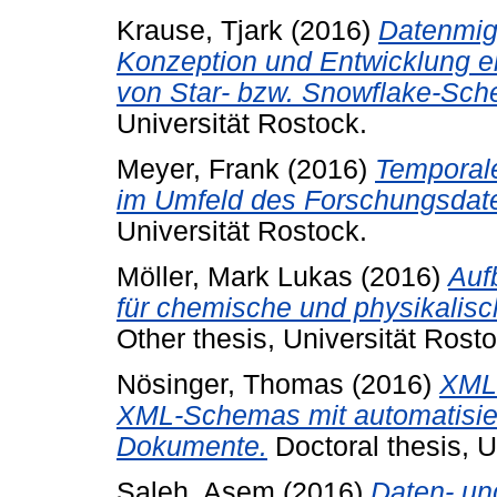
Krause, Tjark
(2016)
Datenmig
Konzeption und Entwicklung e
von Star- bzw. Snowflake-Sch
Universität Rostock.
Meyer, Frank
(2016)
Temporal
im Umfeld des Forschungsda
Universität Rostock.
Möller, Mark Lukas
(2016)
Auf
für chemische und physikalisc
Other thesis, Universität Rosto
Nösinger, Thomas
(2016)
XML-
XML-Schemas mit automatisier
Dokumente.
Doctoral thesis, U
Saleh, Asem
(2016)
Daten- un