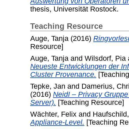
Auswertung von Operatoren un
thesis, Universität Rostock.
Teaching Resource
Auge, Tanja
(2016)
Ringvorle
Resource]
Auge, Tanja
and
Wilsdorf, Pia
Neueste Entwicklungen der Inf
Cluster Provenance.
[Teaching
Tepke, Jan
and
Damerius, Chr
(2016)
NeidI – Privacy Grupp
Server).
[Teaching Resource]
Wächter, Felix
and
Haufschild,
Appliance-Level.
[Teaching Re