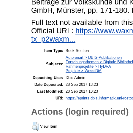
Beiträge zur Volkskunde und 
GmbH, Münster, pp. 171-180.
Full text not available from this
Official URL:
https://www.wa
tx_p2waxm...
Item Type:
Book Section
Autorenart > DBIS-Publikationen
Forschungsthemen > Digitale Bibliothe
Subjects:
Rahmenprojekte > HyDRA
Projekte > WossiDiA
Depositing User:
Dbis Admin
Date Deposited:
28 Sep 2017 13:23
Last Modified:
28 Sep 2017 13:23
URI:
https://eprints.dbis.informatik.uni-rosto
Actions (login required)
View Item